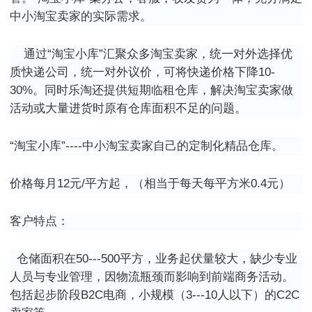
中小淘宝卖家的实际需求。
通过“淘宝小库”汇聚众多淘宝卖家，统一对外选择优
质快递公司，统一对外议价，可将快递价格下降
10-
30%
。同时乐淘还提供短期临租仓库，解决淘宝卖家做
活动或大量进货时原有仓库面积不足的问题。
“淘宝小库”
----
中小淘宝卖家自己的定制化精品仓库。
价格每月
12
元
/
平方起，（相当于每天每平方米
0.4
元）
客户特点：
仓储面积在
50---500
平方，业务起伏量较大，缺少专业
人员与专业管理，因物流瓶颈而影响到前端商务活动。
包括起步阶段
B2C
电商，小规模（
3---10
人以下）的
C2C